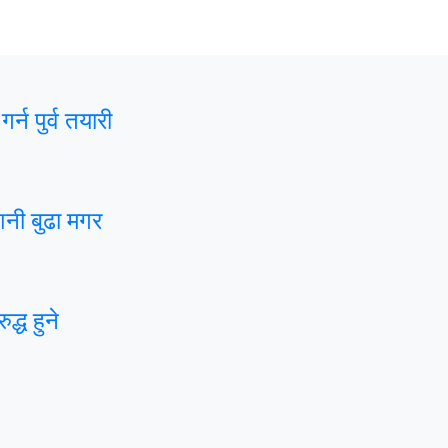
न पुर्व तयारी
शनी बुढा मगर
द्ध हुने