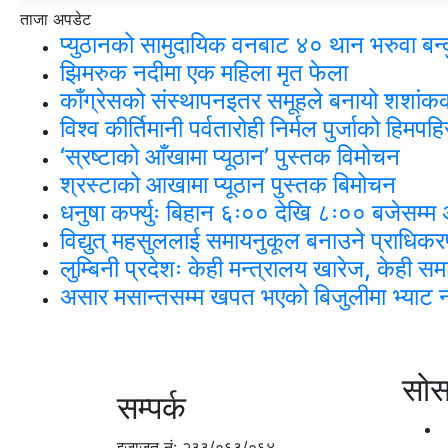
ताजा अपडेट
प्युठानको सामुदायिक वनबाट ४० थान भरुवा बन्दु
झिमरुक नदीमा एक महिला मृत फेला
काँग्रेसको संस्थापनइतर समूहले बनायो शशांकक
विश्व कीर्तिमानी पर्वतारोही निर्मल पुर्जाको हिमप
‘स्रष्टाको आँखामा प्यूठान’ पुस्तक विमोचन
श्रस्टाको आखामा प्यूठान पुस्तक बिमोचन
धनुषा कर्फ्युः बिहान ६ः०० देखि ८ः०० बजेसम्म 
विद्युत् महसुललाई समायनुकूल बनाउने प्राधिक
लुम्बिनी प्रदेशः केही मन्त्रालय खारेज, केही 
असार मसान्तसम्म खपत भएको बिजुलीमा भ्याट नला
सोस
सम्पर्क
इजाजत नं: २३३/०६३/०६४