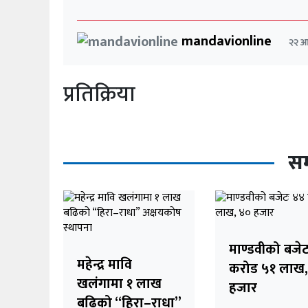
mandavionline
२२ आ
प्रतिक्रिया
सम
माण्डवीको बजे
महेन्द्र मावि
करोड ५१ लाख,
खलंगामा १ लाख
हजार
बढिको “हिरा–राधा”