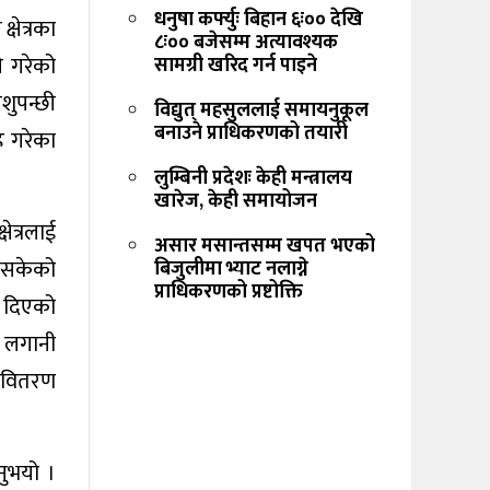
धनुषा कर्फ्युः बिहान ६ः०० देखि
षेत्रका
८ः०० बजेसम्म अत्यावश्यक
े गरेको
सामग्री खरिद गर्न पाइने
शुपन्छी
विद्युत् महसुललाई समायनुकूल
बनाउने प्राधिकरणको तयारी
ह गरेका
लुम्बिनी प्रदेशः केही मन्त्रालय
खारेज, केही समायोजन
षेत्रलाई
असार मसान्तसम्म खपत भएको
 नसकेको
बिजुलीमा भ्याट नलाग्ने
प्राधिकरणको प्रष्टोक्ति
न दिएको
ो लगानी
न वितरण
नुभयो ।