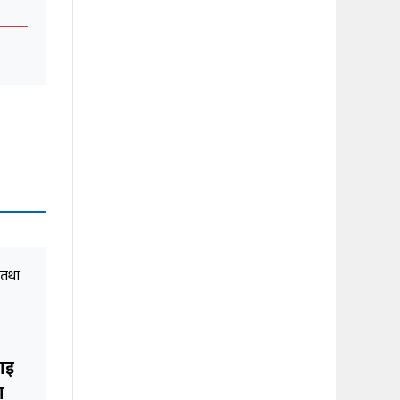
लाइ
ा