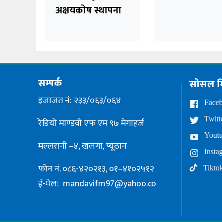
अक्षयकोष स्थापना
सम्पर्क
सोसल म
इजाजत नं: २३३/०६३/०६४
Face
Twitt
रेडियो माण्डवी एफ एम ९७ मेगाहर्ज
Yout
मल्लरानी –४, खलंगा, प्यूठान
Insta
फोन नं. ०८६-४२०२१३, ०१–४१०२५१२
Tikto
ई-मेल:
mandavifm97@yahoo.co