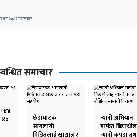
श्विन २०८१ मंगलवार
्बन्धित समाचार
टः ४४
छेडाघाटका
न्यानो अभियान
 ४०
आगलागी
मार्फत बिद्यार्थी
पिडितलाई खाद्यान्न र
न्यानो कपडा तथ