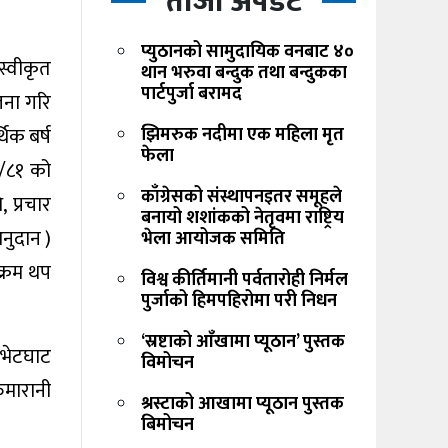
ताजा अपडेट
प्युठानको सामुदायिक वनबाट ४०
स्वीकृत
थान भरुवा बन्दुक तथा बन्दुकका
पार्टपुर्जा बरामद
जना गरि
थिक बर्ष
झिमरुक नदीमा एक महिला मृत
फेला
०/८१ को
काँग्रेसको संस्थापनइतर समूहले
 प्रचार
बनायो शशांकको नेतृवमा राष्ट्रिय
नुदान )
भेला आयोजक समिति
क्रम थप
विश्व कीर्तिमानी पर्वतारोही निर्मल
पुर्जाको हिमपहिरोमा परी निधन
‘स्रष्टाको आँखामा प्यूठान’ पुस्तक
 भेटघाट
विमोचन
रुमारानी
श्रस्टाको आखामा प्यूठान पुस्तक
बिमोचन