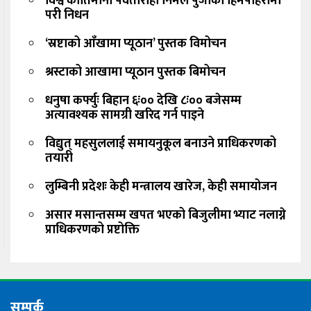
विश्व कीर्तिमानी पर्वतारोही निर्मल पुर्जाको हिमपहिरोमा
परी निधन
‘स्रष्टाको आँखामा प्यूठान’ पुस्तक विमोचन
श्रस्टाको आखामा प्यूठान पुस्तक बिमोचन
धनुषा कर्फ्युः बिहान ६ः०० देखि ८ः०० बजेसम्म
अत्यावश्यक सामग्री खरिद गर्न पाइने
विद्युत् महसुललाई समायनुकूल बनाउने प्राधिकरणको
तयारी
लुम्बिनी प्रदेशः केही मन्त्रालय खारेज, केही समायोजन
असार मसान्तसम्म खपत भएको बिजुलीमा भ्याट नलाग्ने
प्राधिकरणको प्रष्टोक्ति
सम्पर्क