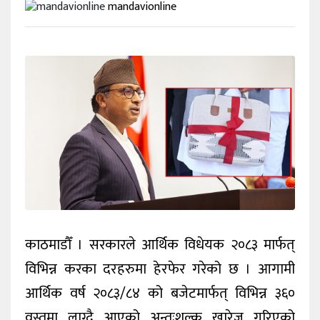
mandavionline
खेलकुद
अन्तर्वार्ता
राशिफल
विविध
काठमाडौँ । सरकारले आर्थिक विधेयक २०८३ मार्फत्
विभिन्न करका दरहरुमा हेरफेर गरेको छ । आगामी
आर्थिक वर्ष २०८३/८४ को बजेटमार्फत् विभिन्न ३६०
वस्तुमा लाग्दै आएको अन्तःशुल्क खारेज गरिएको