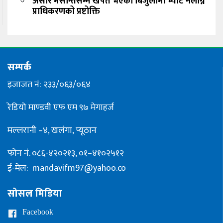
असार मसान्तसम्म खपत भएको बिजुलीमा भ्याट नलाग्ने
प्राधिकरणको प्रष्टोक्ति
सम्पर्क
इजाजत नं: २३३/०६३/०६४
रेडियो माण्डवी एफ एम ९७ मेगाहर्ज
मल्लरानी –४, खलंगा, प्यूठान
फोन नं. ०८६-४२०२१३, ०१–४१०२५१२
ई-मेल:
mandavifm97@yahoo.co
सोसल मिडिया
Facebook