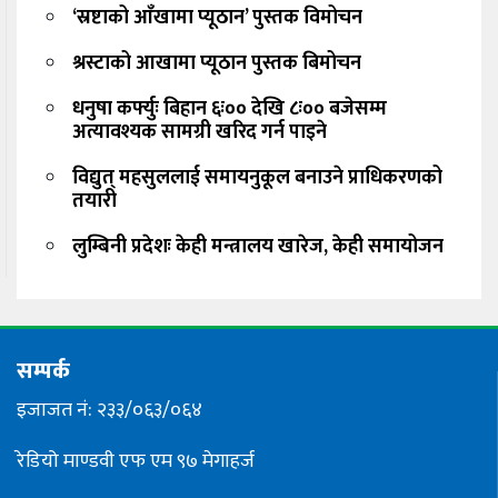
‘स्रष्टाको आँखामा प्यूठान’ पुस्तक विमोचन
श्रस्टाको आखामा प्यूठान पुस्तक बिमोचन
धनुषा कर्फ्युः बिहान ६ः०० देखि ८ः०० बजेसम्म
अत्यावश्यक सामग्री खरिद गर्न पाइने
विद्युत् महसुललाई समायनुकूल बनाउने प्राधिकरणको
तयारी
लुम्बिनी प्रदेशः केही मन्त्रालय खारेज, केही समायोजन
सम्पर्क
इजाजत नं: २३३/०६३/०६४
रेडियो माण्डवी एफ एम ९७ मेगाहर्ज