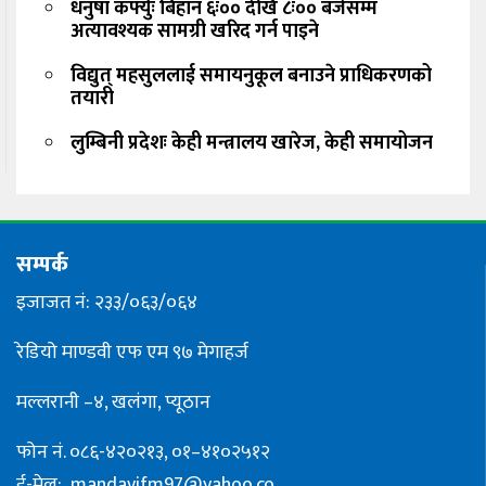
धनुषा कर्फ्युः बिहान ६ः०० देखि ८ः०० बजेसम्म
अत्यावश्यक सामग्री खरिद गर्न पाइने
विद्युत् महसुललाई समायनुकूल बनाउने प्राधिकरणको
तयारी
लुम्बिनी प्रदेशः केही मन्त्रालय खारेज, केही समायोजन
सम्पर्क
इजाजत नं: २३३/०६३/०६४
रेडियो माण्डवी एफ एम ९७ मेगाहर्ज
मल्लरानी –४, खलंगा, प्यूठान
फोन नं. ०८६-४२०२१३, ०१–४१०२५१२
ई-मेल:
mandavifm97@yahoo.co