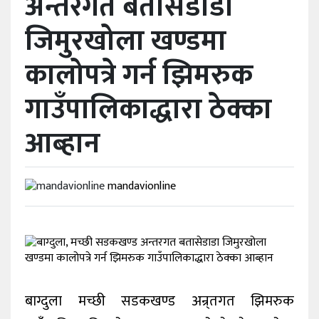
अन्तरगत बतासेडाडा
खेलकुद
जिमुरखोला खण्डमा
अन्तर्वार्ता
कालोपत्रे गर्न झिमरुक
राशिफल
गाउँपालिकाद्धारा ठेक्का
विविध
आब्हान
mandavionline
बाग्दुला मच्छी सडकखण्ड अन्र्तगत झिमरुक