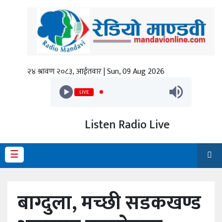
गृहपृष्ठ
ताजा
समाचार
२४ श्रावण २०८३, आईतवार | Sun, 09 Aug 2026
स्थानीय
LIVE
प्रदेश
Listen Radio Live
राजनीति
☰
अर्थ
शिक्षा
बाग्दुला, मच्छी सडकखण्ड
कला/
मनोरञ्जन