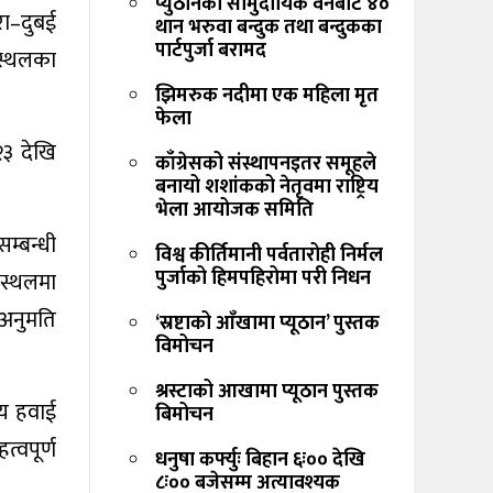
प्युठानको सामुदायिक वनबाट ४०
रा–दुबई
थान भरुवा बन्दुक तथा बन्दुकका
पार्टपुर्जा बरामद
नस्थलका
झिमरुक नदीमा एक महिला मृत
फेला
२३ देखि
काँग्रेसको संस्थापनइतर समूहले
बनायो शशांकको नेतृवमा राष्ट्रिय
भेला आयोजक समिति
म्बन्धी
विश्व कीर्तिमानी पर्वतारोही निर्मल
पुर्जाको हिमपहिरोमा परी निधन
नस्थलमा
 अनुमति
‘स्रष्टाको आँखामा प्यूठान’ पुस्तक
विमोचन
श्रस्टाको आखामा प्यूठान पुस्तक
िय हवाई
बिमोचन
त्वपूर्ण
धनुषा कर्फ्युः बिहान ६ः०० देखि
८ः०० बजेसम्म अत्यावश्यक