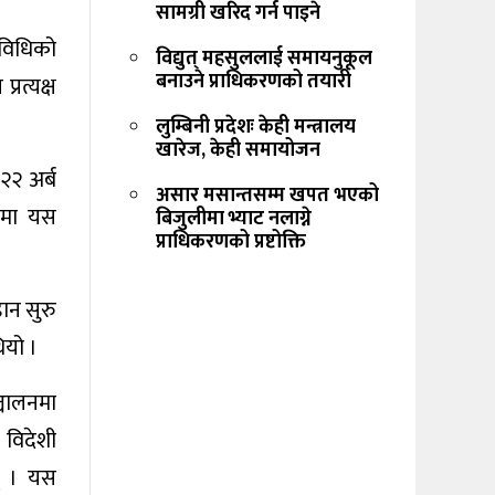
सामग्री खरिद गर्न पाइने
िविधिको
विद्युत् महसुललाई समायनुकूल
बनाउने प्राधिकरणको तयारी
्रत्यक्ष
लुम्बिनी प्रदेशः केही मन्त्रालय
खारेज, केही समायोजन
२२ अर्ब
असार मसान्तसम्म खपत भएको
 मा यस
बिजुलीमा भ्याट नलाग्ने
प्राधिकरणको प्रष्टोक्ति
ान सुरु
ियो ।
्चालनमा
 विदेशी
न् । यस