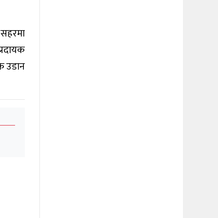
य सहरमा
प्रदायक
िक उडान