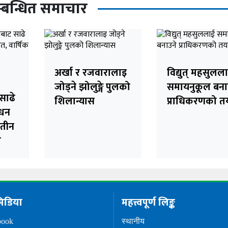
्बन्धित समाचार
अर्खा र रजवारालाइ
विद्युत् महसुलल
जोड्ने झोलुङ्गे पुलको
समायनुकूल बना
साढे
शिलान्यास
प्राधिकरणको त
्धन
 तीन
त
िडिया
महत्त्वपूर्ण लिङ्क
book
स्थानीय