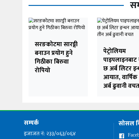
सम
सरङकोटमा सारङ्गी
पेट्रोलियम
बनाउन प्रयोग हुने
पाइपलाइनबाट 
गिठीका बिरुवा
छ अर्ब लिटर इन
रोपियो
आयात, वार्षिक
अर्ब ढुवानी वच
सम्पर्क
सोसल म
इजाजत नं: २३३/०६३/०६४
Face