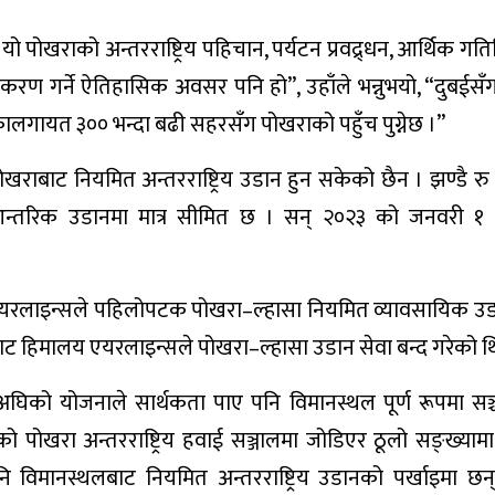
ो पोखराको अन्तरराष्ट्रिय पहिचान, पर्यटन प्रवद्र्धन, आर्थिक गत
रीकरण गर्ने ऐतिहासिक अवसर पनि हो”, उहाँले भन्नुभयो, “दुबईसँग प
रिकालगायत ३०० भन्दा बढी सहरसँग पोखराको पहुँच पुग्नेछ ।”
खराबाट नियमित अन्तरराष्ट्रिय उडान हुन सकेको छैन । झण्डै रु 
ल आन्तरिक उडानमा मात्र सीमित छ । सन् २०२३ को जनवरी १
 एयरलाइन्सले पहिलोपटक पोखरा–ल्हासा नियमित व्यावसायिक उड
 बाट हिमालय एयरलाइन्सले पोखरा–ल्हासा उडान सेवा बन्द गरेको थ
्षअघिको योजनाले सार्थकता पाए पनि विमानस्थल पूर्ण रूपमा सञ
ोखरा अन्तरराष्ट्रिय हवाई सञ्जालमा जोडिएर ठूलो सङ्ख्यामा
नि विमानस्थलबाट नियमित अन्तरराष्ट्रिय उडानको पर्खाइमा छ