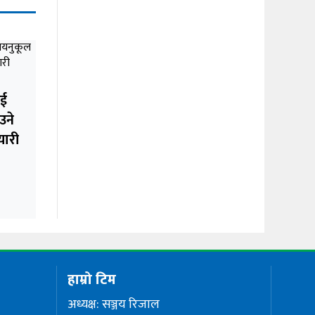
ाई
उने
यारी
हाम्रो टिम
अध्यक्ष: सञ्जय रिजाल