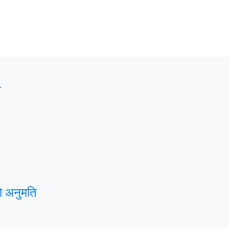
न
ो अनुमति