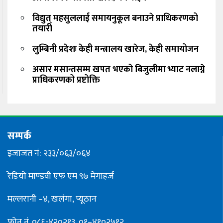
विद्युत् महसुललाई समायनुकूल बनाउने प्राधिकरणको
तयारी
लुम्बिनी प्रदेशः केही मन्त्रालय खारेज, केही समायोजन
असार मसान्तसम्म खपत भएको बिजुलीमा भ्याट नलाग्ने
प्राधिकरणको प्रष्टोक्ति
सम्पर्क
इजाजत नं: २३३/०६३/०६४
रेडियो माण्डवी एफ एम ९७ मेगाहर्ज
मल्लरानी –४, खलंगा, प्यूठान
फोन नं. ०८६-४२०२१३, ०१–४१०२५१२