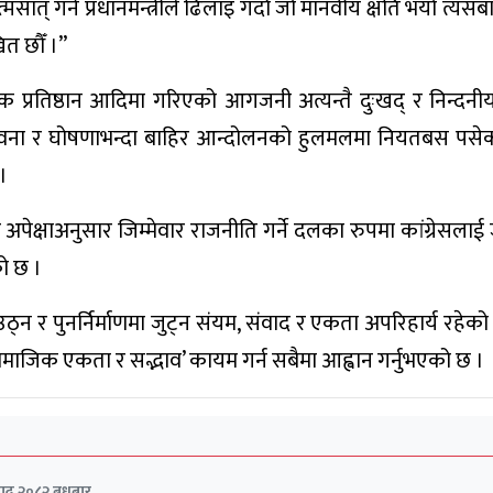
सात् गर्न प्रधानमन्त्रीले ढिलाइ गर्दा जो मानवीय क्षति भयो त्यसबा
ित छौँ ।”
क प्रतिष्ठान आदिमा गरिएको आगजनी अत्यन्तै दुःखद् र निन्दनी
 भावना र घोषणाभन्दा बाहिर आन्दोलनको हुलमलमा नियतबस पसे
।
ेक्षाअनुसार जिम्मेवार राजनीति गर्ने दलका रुपमा कांग्रेसलाई 
को छ ।
्न र पुनर्निर्माणमा जुट्न संयम, संवाद र एकता अपरिहार्य रहेको
‘सामाजिक एकता र सद्भाव’ कायम गर्न सबैमा आह्वान गर्नुभएको छ ।
द्र २०८२ बुधबार