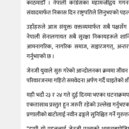
काठमाडौँ । नेपाली कांग्रेसका महामन्त्रीद्वय गगन
खेलकुद
संवादमार्फत निकास दिन राष्ट्रपतिले लिनुभएको प
अन्तर्वार्ता
उहाँहरुले आज संयुक्त वक्तव्यमार्फत सबै पक्षस
नेपाली सेनालगायत सबै सुरक्षा निकायहरूले शान्
राशिफल
आमनागरिक, नागरिक समाज, सञ्चारजगत्, अन्तर
विविध
गर्नुभएको छ ।
जेनजी युवाले सुरु गरेको आन्दोलनका क्रममा जीवन गुमाएक
परिवारजनमा गहिरो समवेदना अर्पण गर्दै घाइतेको शी
यही भदौ २३ र २४ गते दुई दिनमा भएका घटनाक्रमपछि
एकतासाथ प्रस्तुत हुन जरुरी रहेको उल्लेख गर्नुभएक
प्रणालीको बाटोलाई नवीन ढङ्गले सुनिश्चित गर्ने गुर