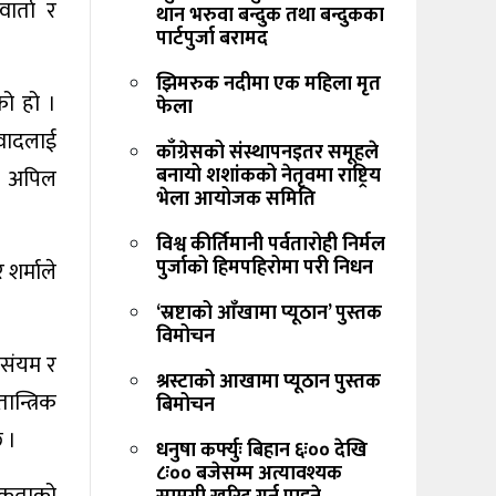
ार्ता र
थान भरुवा बन्दुक तथा बन्दुकका
पार्टपुर्जा बरामद
झिमरुक नदीमा एक महिला मृत
को हो ।
फेला
ंवादलाई
काँग्रेसको संस्थापनइतर समूहले
बनायो शशांकको नेतृवमा राष्ट्रिय
े अपिल
भेला आयोजक समिति
विश्व कीर्तिमानी पर्वतारोही निर्मल
पुर्जाको हिमपहिरोमा परी निधन
 शर्माले
‘स्रष्टाको आँखामा प्यूठान’ पुस्तक
विमोचन
 संयम र
श्रस्टाको आखामा प्यूठान पुस्तक
न्त्रिक
बिमोचन
छ ।
धनुषा कर्फ्युः बिहान ६ः०० देखि
८ः०० बजेसम्म अत्यावश्यक