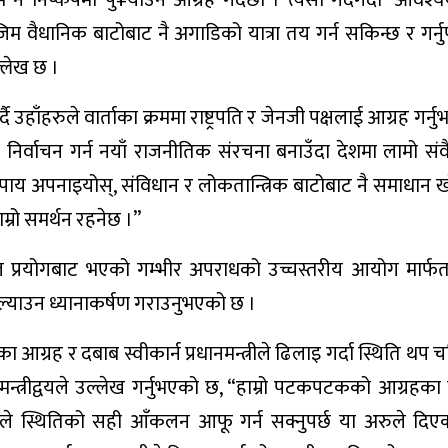
 निष्कर्षमा पु¥याउन आग्रह गर्दछौँ । त्यसो गर्दैगर्दा ‘आवश
म वैधानिक बाटोबाट नै अगाडिको यात्रा तय गर्न सकिन्छ र गर्नुपर्
ल्लेख छ ।
 उहाँहरुले वार्ताका क्रममा राष्ट्रपति र जेनजी पक्षलाई आग्रह गर्
र निर्वाचन गर्न नयाँ राजनीतिक संरचना बनाउँदा देशमा लामो सं
ाय अपनाइयोस्, संविधान र लोकतान्त्रिक बाटोबाट नै समाधान खो
ाम्रो समर्थन रहनेछ ।”
बल प्रयोगबाट भएको गम्भीर अपराधको उच्चस्तरीय आयोग मार्फ
ल्याउन ध्यानाकर्षण गराउनुभएको छ ।
 आग्रह र दबाब स्वीकार्न प्रधानमन्त्रीले ढिलाइ गर्दा स्थिति थप 
ामन्त्रीद्वयले उल्लेख गर्नुभएको छ, “हाम्रो पटकपटकको आग्रहका
त्वले स्थितिको सही आँकलन आफू गर्न सक्नुपर्छ या अरुले दि