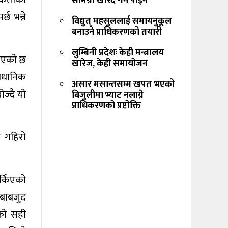
्यकताको
सामग्री खरिद गर्न पाइने
छ भन्ने
विद्युत् महसुललाई समायनुकूल
बनाउने प्राधिकरणको तयारी
लुम्बिनी प्रदेशः केही मन्त्रालय
नुभएको छ
खारेज, केही समायोजन
वैधानिक
असार मसान्तसम्म खपत भएको
ज्दै यो
बिजुलीमा भ्याट नलाग्ने
प्राधिकरणको प्रष्टोक्ति
त गहिरो
चर्किएको
 बाबजुद
एको सही