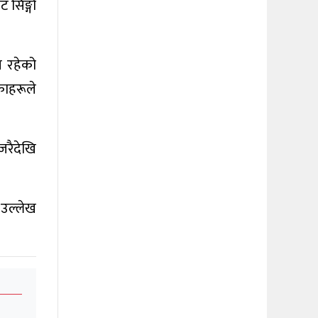
ट सिङ्गो
य रहेको
काहरूले
जरैदेखि
 उल्लेख