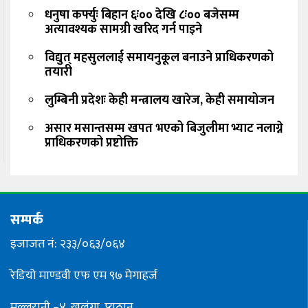
धनुषा कर्फ्युः बिहान ६ः०० देखि ८ः०० बजेसम्म
अत्यावश्यक सामग्री खरिद गर्न पाइने
विद्युत् महसुललाई समायनुकूल बनाउने प्राधिकरणको
तयारी
लुम्बिनी प्रदेशः केही मन्त्रालय खारेज, केही समायोजन
असार मसान्तसम्म खपत भएको बिजुलीमा भ्याट नलाग्ने
प्राधिकरणको प्रष्टोक्ति
सम्पर्क
इजाजत नं: २३३/०६३/०६४
रेडियो माण्डवी एफ एम ९७ मेगाहर्ज
मल्लरानी –४, खलंगा, प्यूठान