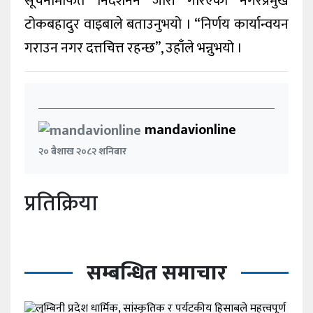
सूचनामार्फत निर्देशननै जारी गरिएको नगरप्रमुख
टोकबहादुर वाइबाले बताउनुभयो । “निर्णय कार्यान्वयन
गराउन नगर दत्तचित्त रहन्छ”, उहाँले भन्नुभयो ।
mandavionline
२० बैशाख २०८२ शनिबार
प्रतिक्रिया
सम्बन्धित समाचार